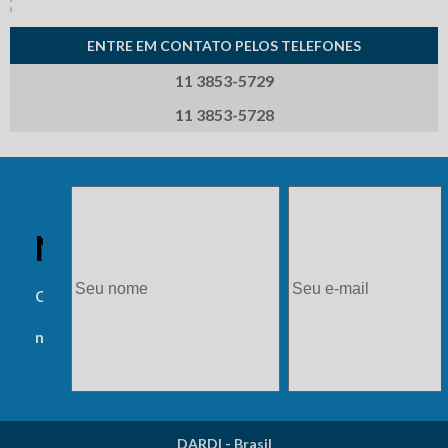
CALANDRA DE CHAPAS
ENTRE EM CONTATO PELOS TELEFONES
CALANDRA DE TUBOS
11 3853-5729
OUTROS
SERVICE
11 3853-5728
PEÇAS
NEWSLETTER
Cadastre-se e receba
novidades.
DARDI - Brasil