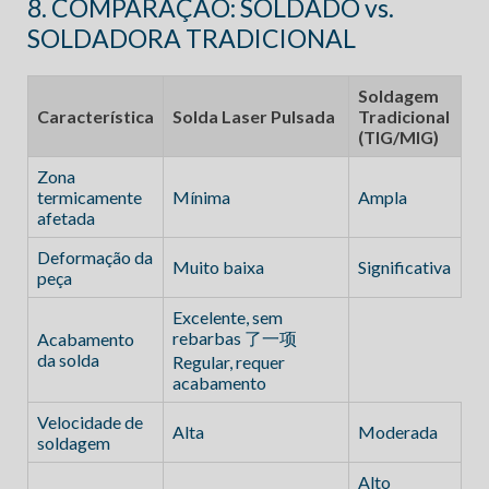
8. COMPARAÇÃO: SOLDADO vs.
SOLDADORA TRADICIONAL
Soldagem
Característica
Solda Laser Pulsada
Tradicional
(TIG/MIG)
Zona
termicamente
Mínima
Ampla
afetada
Deformação da
Muito baixa
Significativa
peça
Excelente, sem
rebarbas 了一项
Acabamento
da solda
Regular, requer
acabamento
Velocidade de
Alta
Moderada
soldagem
Alto