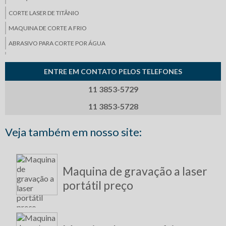
CORTE LASER DE TITÂNIO
MAQUINA DE CORTE A FRIO
ABRASIVO PARA CORTE POR ÁGUA
DOBRADEIRA CNC
ENTRE EM CONTATO PELOS TELEFONES
LASER DE FIBRA ÓPTICA
11 3853-5729
MÁQUINA DE CORTE JATO DE ÁGUA
MÁQUINA QUE CORTA COM ÁGUA
11 3853-5728
CORTE DE CHAPA COM ÁGUA
Veja também em nosso site:
TECNOLOGIA DE CORTE A LASER
CORTE A FRIO
CORTE DE PORCELANATO
Maquina de gravação a laser
MAQUINA WATERJET
portátil preço
CORTE DE LATÃO
CORTE DE BORRACHA
SERVIÇOS ESPECIAIS DE CORTE