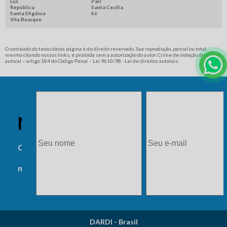
Luz
Pari
República
Santa Cecília
Santa Efigênia
Sé
QUANTO CUSTA UMA INJETORA DE PLASTICO
Vila Buarque
TORNO CABEÇOTE MOVEL
SOPRADORA DE PLASTICO
O conteúdo do texto desta página é de direito reservado. Sua reprodução, parcial ou total,
mesmo citando nossos links, é proibida sem a autorização do autor. Crime de violação de direito
autoral – artigo 184 do Código Penal –
Lei 9610/98 - Lei de direitos autorais
.
NEWSLETTER
Cadastre-se e receba
novidades.
DARDI - Brasil