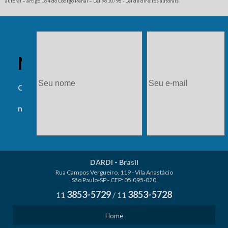
autoral – artigo 184 do Código Penal –
Lei 9610/98 - Lei de direitos autorais
.
NEWSLETTER
Cadastre-se e receba
novidades.
DARDI - Brasil
Rua Campos Vergueiro, 119 - Vila Anastácio
São Paulo-SP - CEP: 05.095-020
3853-5729
3853-5728
11
/
11
Home