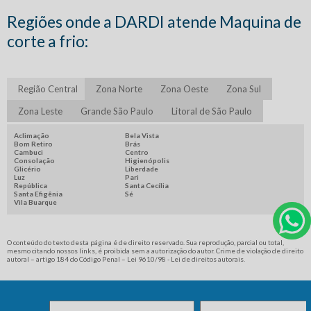
CENTRO DE USINAGEM A VENDA
Regiões onde a DARDI atende Maquina de
CENTRO DE USINAGEM PREÇO
corte a frio:
CENTRO DE USINAGEM VALOR
COMPRAR INJETORA DE PLASTICO
INJETORA DE PLASTICO
Região Central
Zona Norte
Zona Oeste
Zona Sul
INJETORA DE PLASTICO A VENDA
Zona Leste
Grande São Paulo
Litoral de São Paulo
INJETORA DE PLASTICO ELETRICA
Aclimação
Bela Vista
Bom Retiro
Brás
INJETORA DE PLÁSTICO PREÇO
Cambuci
Centro
Consolação
Higienópolis
MINI INJETORA DE PLASTICO PREÇO
Glicério
Liberdade
Luz
Pari
República
Santa Cecília
QUANTO CUSTA UMA INJETORA DE PLASTICO
Santa Efigênia
Sé
Vila Buarque
TORNO CABEÇOTE MOVEL
SOPRADORA DE PLASTICO
O conteúdo do texto desta página é de direito reservado. Sua reprodução, parcial ou total,
mesmo citando nossos links, é proibida sem a autorização do autor. Crime de violação de direito
autoral – artigo 184 do Código Penal –
Lei 9610/98 - Lei de direitos autorais
.