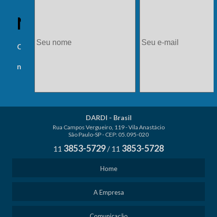
NEWSLETTER
Cadastre-se e receba
novidades.
DARDI - Brasil
Rua Campos Vergueiro, 119 - Vila Anastácio
São Paulo-SP - CEP: 05.095-020
3853-5729
3853-5728
11
/
11
Home
A Empresa
Comunicação