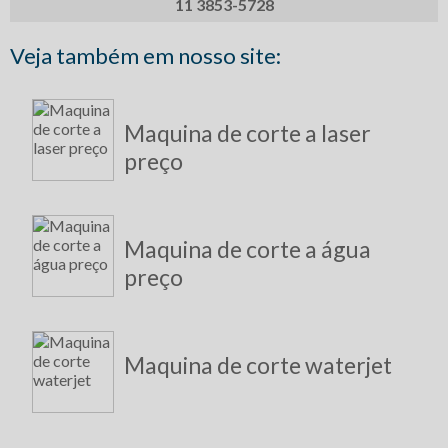
11 3853-5728
CORTE DE CHAPA COM ÁGUA
Veja também em nosso site:
TECNOLOGIA DE CORTE A LASER
CORTE A FRIO
CORTE DE PORCELANATO
Maquina de corte a laser
MAQUINA WATERJET
preço
CORTE DE LATÃO
CORTE DE BORRACHA
SERVIÇOS ESPECIAIS DE CORTE
Maquina de corte a água
PRENSA DOBRADEIRA CNC
preço
MAQUINA DE CORTE WATERJET
CORTE DE BORRACHA A LASER
Maquina de corte waterjet
MAQUINA DE GRAVAÇÃO A LASER PORTÁTIL
CORTE JATO DE ÁGUA
CENTRO DE USINAGEM